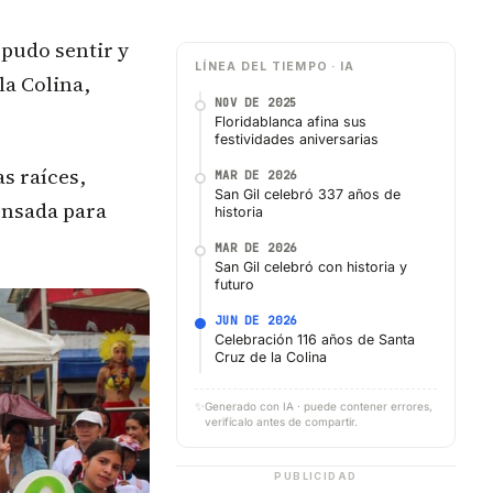
 pudo sentir y
LÍNEA DEL TIEMPO · IA
la Colina,
NOV DE 2025
Floridablanca afina sus
festividades aniversarias
s raíces,
MAR DE 2026
San Gil celebró 337 años de
ensada para
historia
MAR DE 2026
San Gil celebró con historia y
futuro
JUN DE 2026
Celebración 116 años de Santa
Cruz de la Colina
✨
Generado con IA · puede contener errores,
verifícalo antes de compartir.
PUBLICIDAD