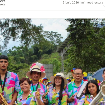
rita
9 junio 2026
·
1 min read lectura
rente