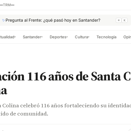
—
TRM
—
✨
Pregunta al Frente: ¿qué pasó hoy en Santander?
⌘
K
tualidad
Santander
Deportes
Cultura
Tecnología
Opi
▾
▾
▾
▾
ción 116 años de Santa C
na
a Colina celebró 116 años fortaleciendo su identida
ntido de comunidad.