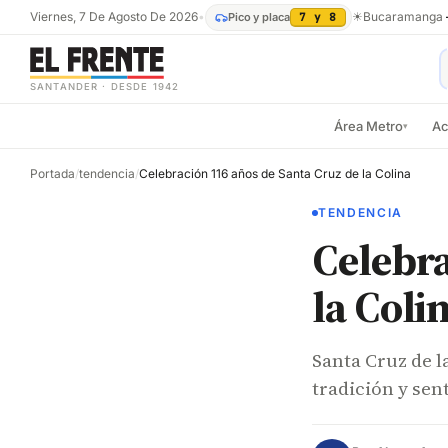
Viernes, 7 De Agosto De 2026
•
☀
Bucaramanga
Pico y placa
7 y 8
SANTANDER · DESDE 1942
Área Metro
Ac
▾
Portada
/
tendencia
/
Celebración 116 años de Santa Cruz de la Colina
TENDENCIA
Celebra
la Coli
Santa Cruz de l
tradición y se