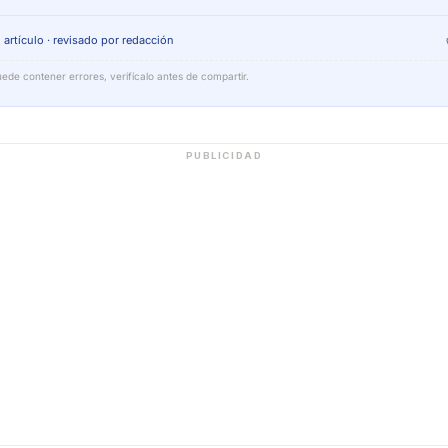
 artículo · revisado por redacción
ede contener errores, verifícalo antes de compartir.
PUBLICIDAD