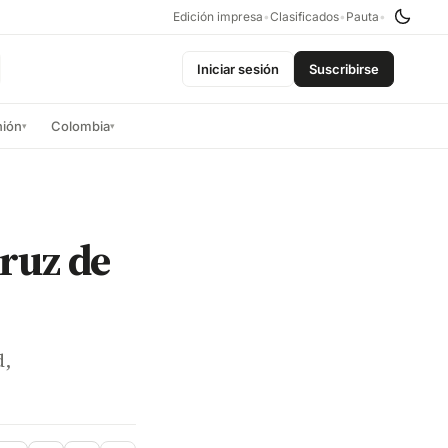
Edición impresa
•
Clasificados
•
Pauta
•
Iniciar sesión
Suscribirse
nión
Colombia
▾
▾
ruz de
d,