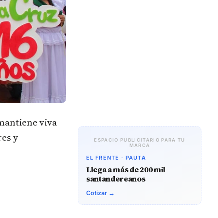
 mantiene viva
res y
ESPACIO PUBLICITARIO PARA TU
MARCA
EL FRENTE · PAUTA
Llega a más de 200 mil
santandereanos
Cotizar →