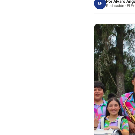
Por
Alvaro Anga
EF
Redacción · El F