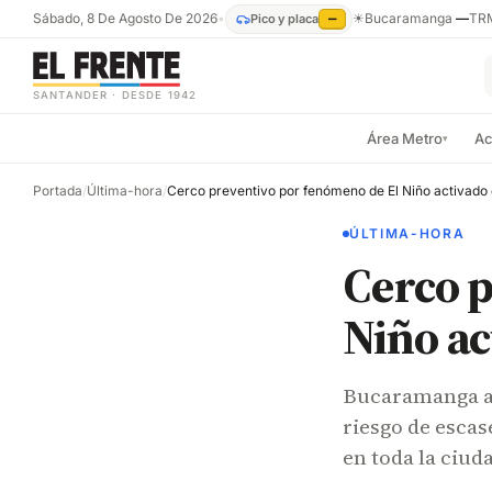
Sábado, 8 De Agosto De 2026
•
☀
Bucaramanga
—
TR
Pico y placa
—
SANTANDER · DESDE 1942
Área Metro
Ac
▾
Portada
/
Última-hora
/
ÚLTIMA-HORA
Cerco p
Niño a
Bucaramanga ac
riesgo de escas
en toda la ciud