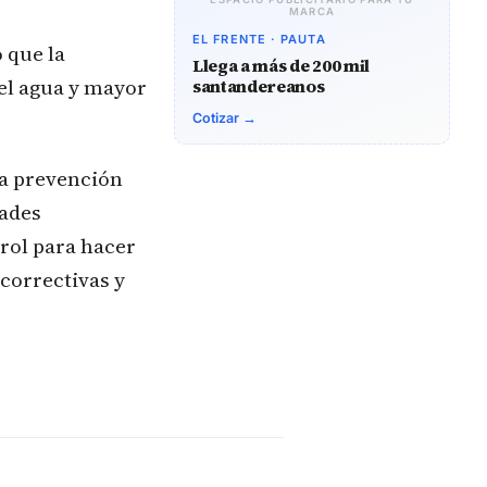
MARCA
EL FRENTE · PAUTA
 que la
Llega a más de 200 mil
 el agua y mayor
santandereanos
Cotizar →
la prevención
dades
trol para hacer
correctivas y