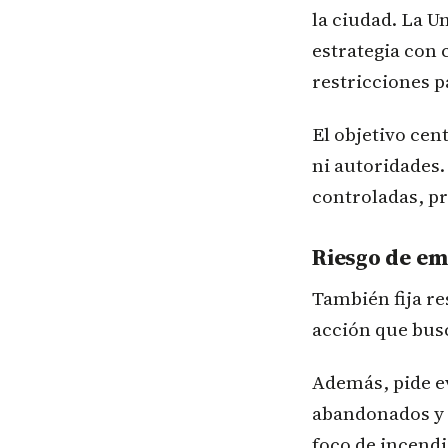
la ciudad. La U
estrategia con
restricciones 
El objetivo cen
ni autoridades.
controladas, pr
Riesgo de em
También fija re
acción que busc
Además, pide ev
abandonados y 
foco de incendi