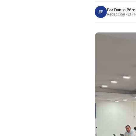
Por
Danilo Pére
EF
Redacción · El F