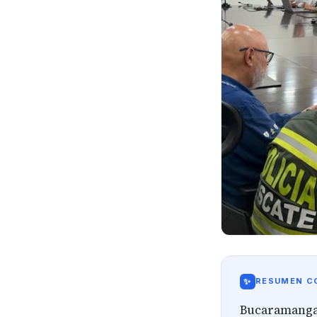
✨
RESUMEN CO
Bucaramanga 