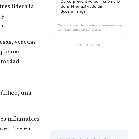
Cerco preventivo por fenómeno
res lidera la
de El Niño activado en
Bucaramanga
 y
a.
✨
Generado con IA · puede contener errores,
verifícalo antes de compartir.
resas, veredas
PUBLICIDAD
s quemas
humedad.
público, una
les inflamables
vertirse en
ESPACIO PUBLICITARIO PARA TU