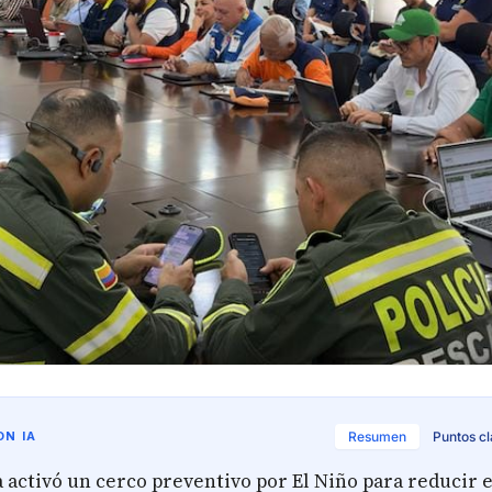
N IA
Resumen
Puntos c
activó un cerco preventivo por El Niño para reducir e