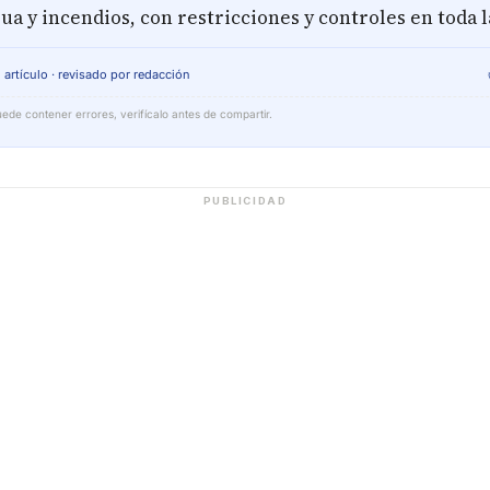
ua y incendios, con restricciones y controles en toda l
 artículo · revisado por redacción
ede contener errores, verifícalo antes de compartir.
PUBLICIDAD