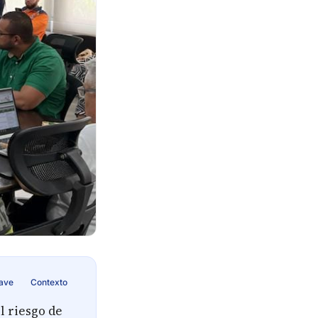
lave
Contexto
l riesgo de