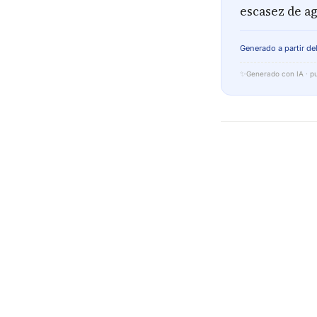
escasez de ag
Generado a partir del
✨
Generado con IA · pu