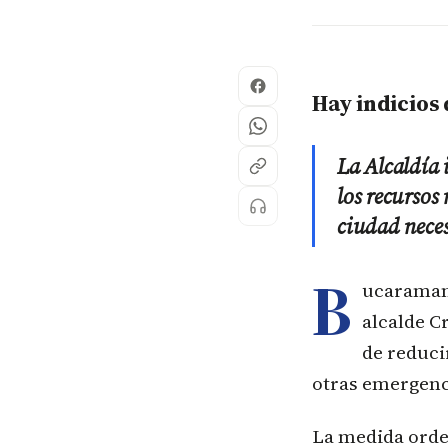
Hay indicios
La Alcaldía 
los recursos
ciudad neces
B
ucaramang
alcalde Cr
de reduci
otras emergenc
La medida orden