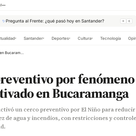
M
—
✨
Pregunta al Frente: ¿qué pasó hoy en Santander?
⌘
K
tualidad
Santander
Deportes
Cultura
Tecnología
Opi
▾
▾
▾
▾
Cerco preventivo por fenómeno de El Niño activado en Bucaramanga
reventivo por fenómeno 
ctivado en Bucaramanga
tivó un cerco preventivo por El Niño para reducir 
ez de agua y incendios, con restricciones y control
ad.