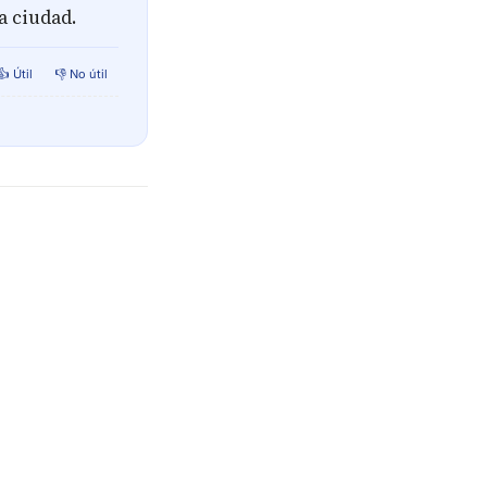
a ciudad.
👍 Útil
👎 No útil