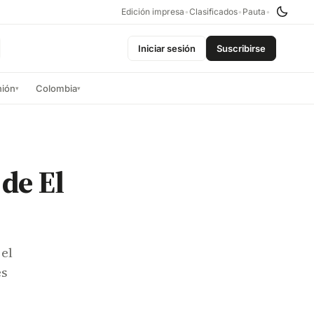
Edición impresa
•
Clasificados
•
Pauta
•
Iniciar sesión
Suscribirse
nión
Colombia
▾
▾
de El
el
es