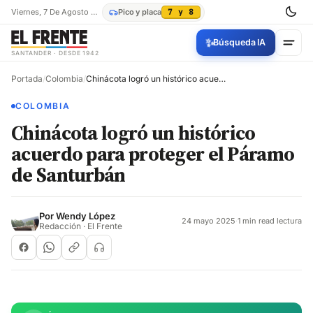
Viernes, 7 De Agosto De 2026
Pico y placa
7 y 8
✨
Búsqueda IA
SANTANDER · DESDE 1942
Portada
/
Colombia
/
Chinácota logró un histórico acuerdo para proteger el Páramo de Santurbán
COLOMBIA
Chinácota logró un histórico
acuerdo para proteger el Páramo
de Santurbán
Por
Wendy López
24 mayo 2025
·
1 min read lectura
Redacción · El Frente