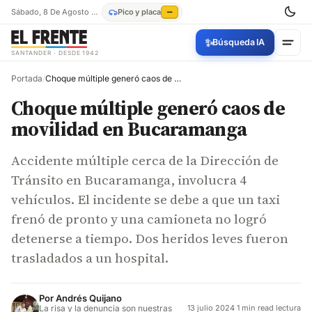
Sábado, 8 De Agosto De 2026
Pico y placa
—
✨
Búsqueda IA
SANTANDER · DESDE 1942
Portada
/
Choque múltiple generó caos de movilidad en Bucaramanga
Choque múltiple generó caos de
movilidad en Bucaramanga
Accidente múltiple cerca de la Dirección de
Tránsito en Bucaramanga, involucra 4
vehículos. El incidente se debe a que un taxi
frenó de pronto y una camioneta no logró
detenerse a tiempo. Dos heridos leves fueron
trasladados a un hospital.
Por
Andrés Quijano
La risa y la denuncia son nuestras
13 julio 2024
·
1 min read lectura