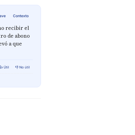
lave
Contexto
o recibir el
tro de abono
levó a que
👍 Útil
👎 No útil