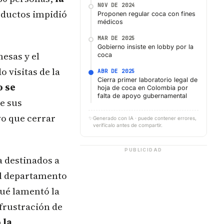
NOV DE 2024
oductos impidió
Proponen regular coca con fines
médicos
MAR DE 2025
Gobierno insiste en lobby por la
mesas y el
coca
 visitas de la
ABR DE 2025
Cierra primer laboratorio legal de
o se
hoja de coca en Colombia por
falta de apoyo gubernamental
e sus
vo que cerrar
✨
Generado con IA · puede contener errores,
verifícalo antes de compartir.
PUBLICIDAD
a destinados a
 el departamento
cué lamentó la
 frustración de
 la