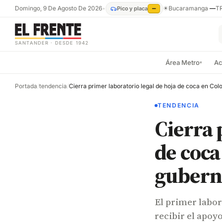
Domingo, 9 De Agosto De 2026
•
☀
Bucaramanga
—
T
Pico y placa
—
SANTANDER · DESDE 1942
Área Metro
Ac
▾
Portada
/
tendencia
/
TENDENCIA
Cierra 
de coca
gubern
El primer labor
recibir el apoy