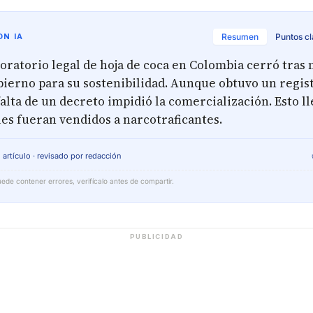
N IA
Resumen
Puntos c
oratorio legal de hoja de coca en Colombia cerró tras n
bierno para su sostenibilidad. Aunque obtuvo un regis
falta de un decreto impidió la comercialización. Esto l
les fueran vendidos a narcotraficantes.
 artículo · revisado por redacción
ede contener errores, verifícalo antes de compartir.
PUBLICIDAD