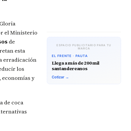
 Gloria
r el Ministerio
sos
de
ESPACIO PUBLICITARIO PARA TU
retan esta
MARCA
EL FRENTE · PAUTA
a erradicación
Llega a más de 200 mil
educir los
santandereanos
s, economías y
Cotizar →
ja de coca
lternativas