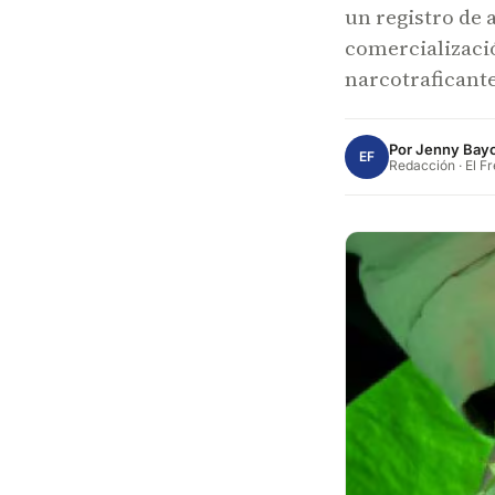
un registro de 
comercializació
narcotraficante
Por
Jenny Bay
EF
Redacción · El F