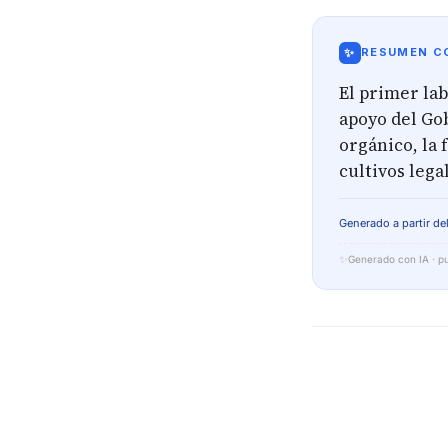
✨
RESUMEN CO
El primer lab
apoyo del Go
orgánico, la 
cultivos lega
Generado a partir del
✨
Generado con IA · pu