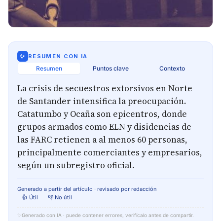
✨
RESUMEN CON IA
Resumen
Puntos clave
Contexto
La crisis de secuestros extorsivos en Norte
de Santander intensifica la preocupación.
Catatumbo y Ocaña son epicentros, donde
grupos armados como ELN y disidencias de
las FARC retienen a al menos 60 personas,
principalmente comerciantes y empresarios,
según un subregistro oficial.
Generado a partir del artículo · revisado por redacción
👍 Útil
👎 No útil
✨
Generado con IA · puede contener errores, verifícalo antes de compartir.