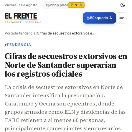
Viernes, 7 De Agosto De 2026
Pico y placa
7 y 8
✨
Búsqueda IA
SANTANDER · DESDE 1942
Portada
/
tendencia
/
Cifras de secuestros extorsivos en Norte de Santander superarían los registros oficiales
TENDENCIA
Cifras de secuestros extorsivos en
Norte de Santander superarían
los registros oficiales
La crisis de secuestros extorsivos en Norte de
Santander intensifica la preocupación.
Catatumbo y Ocaña son epicentros, donde
grupos armados como ELN y disidencias de las
FARC retienen a al menos 60 personas,
principalmente comerciantes y empresarios,