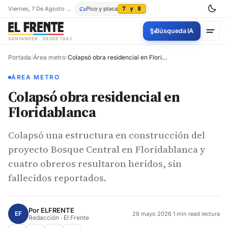
Viernes, 7 De Agosto De 2026
Pico y placa
7 y 8
✨
Búsqueda IA
SANTANDER · DESDE 1942
Portada
/
Área metro
/
Colapsó obra residencial en Floridablanca
ÁREA METRO
Colapsó obra residencial en
Floridablanca
Colapsó una estructura en construcción del
proyecto Bosque Central en Floridablanca y
cuatro obreros resultaron heridos, sin
fallecidos reportados.
Por
ELFRENTE
EF
28 mayo 2026
·
1 min read lectura
Redacción · El Frente