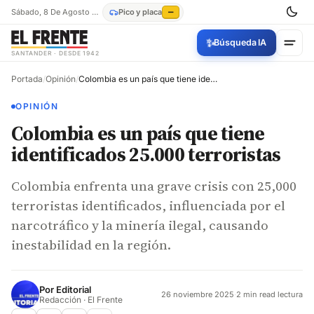
Sábado, 8 De Agosto De 2026
Pico y placa
—
✨
Búsqueda IA
SANTANDER · DESDE 1942
Portada
/
Opinión
/
Colombia es un país que tiene identificados 25.000 terroristas
OPINIÓN
Colombia es un país que tiene
identificados 25.000 terroristas
Colombia enfrenta una grave crisis con 25,000
terroristas identificados, influenciada por el
narcotráfico y la minería ilegal, causando
inestabilidad en la región.
Por
Editorial
26 noviembre 2025
·
2 min read lectura
Redacción · El Frente