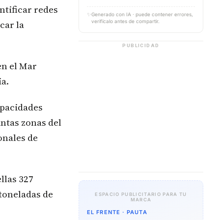
ntificar redes
✨
Generado con IA · puede contener errores,
car la
verifícalo antes de compartir.
PUBLICIDAD
en el Mar
a.
apacidades
intas zonas del
onales de
llas 327
 toneladas de
ESPACIO PUBLICITARIO PARA TU
MARCA
EL FRENTE · PAUTA