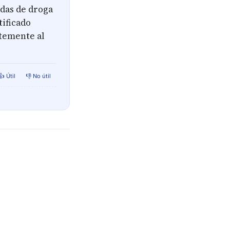
adas de droga
tificado
rtemente al
👍 Útil
👎 No útil