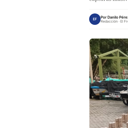
Por
Danilo Pére
EF
Redacción · El F