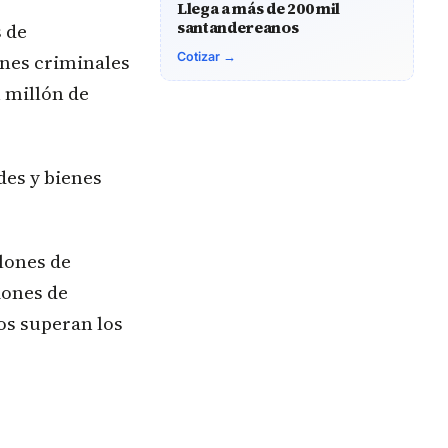
Llega a más de 200 mil
santandereanos
s de
ones criminales
Cotizar →
n millón de
des y bienes
lones de
iones de
dos superan los