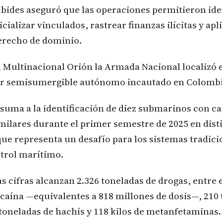
bides aseguró que las operaciones permitieron ide
cializar vinculados, rastrear finanzas ilícitas y apli
derecho de dominio.
a Multinacional Orión la Armada Nacional localizó 
er semisumergible autónomo incautado en Colombi
 suma a la identificación de diez submarinos con c
milares durante el primer semestre de 2025 en dist
que representa un desafío para los sistemas tradici
ntrol marítimo.
as cifras alcanzan 2.326 toneladas de drogas, entre e
caína —equivalentes a 818 millones de dosis—, 210
toneladas de hachís y 118 kilos de metanfetaminas.