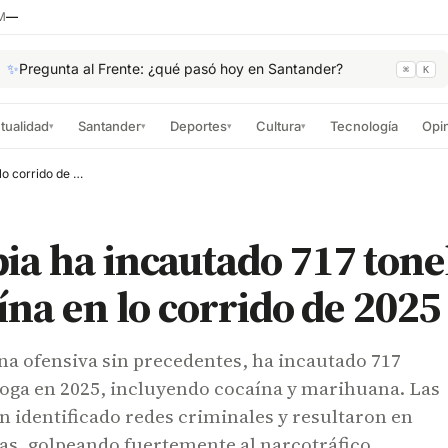
M
—
✨
Pregunta al Frente: ¿qué pasó hoy en Santander?
⌘
K
tualidad
Santander
Deportes
Cultura
Tecnología
Opi
▾
▾
▾
▾
Colombia ha incautado 717 toneladas de cocaína en lo corrido de 2025
a ha incautado 717 tone
ína en lo corrido de 2025
na ofensiva sin precedentes, ha incautado 717
roga en 2025, incluyendo cocaína y marihuana. Las
 identificado redes criminales y resultaron en
as, golpeando fuertemente al narcotráfico.