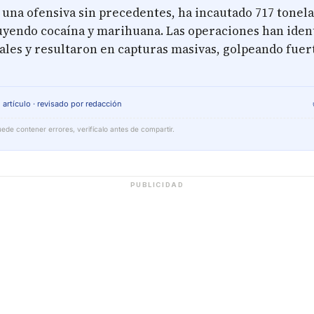
 una ofensiva sin precedentes, ha incautado 717 tonel
luyendo cocaína y marihuana. Las operaciones han iden
ales y resultaron en capturas masivas, golpeando fue
 artículo · revisado por redacción
ede contener errores, verifícalo antes de compartir.
PUBLICIDAD