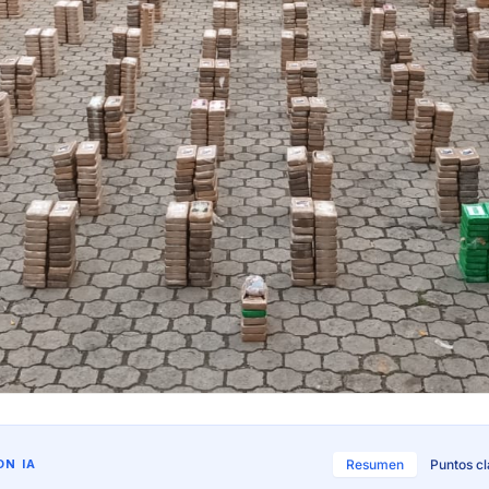
N IA
Resumen
Puntos c