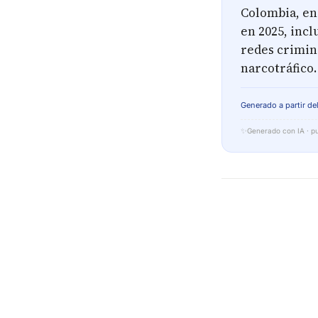
Colombia, en
en 2025, inc
redes crimin
narcotráfico.
Generado a partir del
✨
Generado con IA · pu