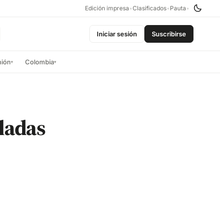
Edición impresa
•
Clasificados
•
Pauta
•
Iniciar sesión
Suscribirse
nión
Colombia
▾
▾
ladas