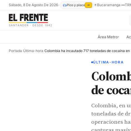
Sábado, 8 De Agosto De 2026
•
☀
Bucaramanga
—
TR
Pico y placa
—
SANTANDER · DESDE 1942
Área Metro
Ac
▾
Portada
/
Última-hora
/
ÚLTIMA-HORA
Colombi
de coca
Colombia, en u
toneladas de d
operaciones han
capturas masiv