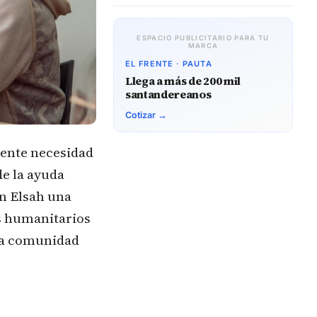
ESPACIO PUBLICITARIO PARA TU
MARCA
EL FRENTE · PAUTA
Llega a más de 200 mil
santandereanos
Cotizar →
gente necesidad
de la ayuda
n Elsah una
es humanitarios
eva comunidad