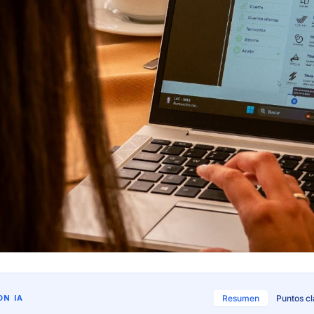
N IA
Resumen
Puntos c