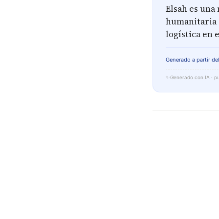
Elsah es una
humanitaria 
logística en
Generado a partir del
✨
Generado con IA · pu