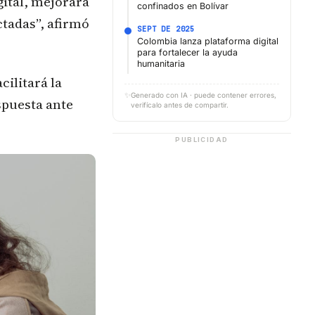
gital, mejorará
confinados en Bolívar
ctadas”, afirmó
SEPT DE 2025
Colombia lanza plataforma digital
para fortalecer la ayuda
humanitaria
cilitará la
✨
Generado con IA · puede contener errores,
spuesta ante
verifícalo antes de compartir.
PUBLICIDAD