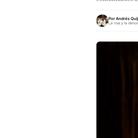
Por
Andrés Qui
La risa y la denu