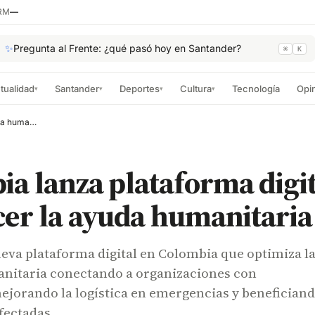
RM
—
✨
Pregunta al Frente: ¿qué pasó hoy en Santander?
⌘
K
tualidad
Santander
Deportes
Cultura
Tecnología
Opi
▾
▾
▾
▾
Colombia lanza plataforma digital para fortalecer la ayuda humanitaria
a lanza plataforma digit
cer la ayuda humanitaria
eva plataforma digital en Colombia que optimiza l
nitaria conectando a organizaciones con
ejorando la logística en emergencias y beneficiand
ectadas.