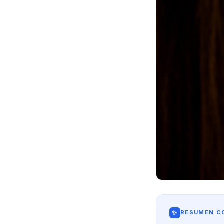
✨
RESUMEN CO