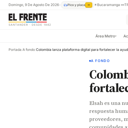
Domingo, 9 De Agosto De 2026
•
☀
Bucaramanga
—
T
Pico y placa
—
SANTANDER · DESDE 1942
Área Metro
Ac
▾
Portada
/
A fondo
/
A FONDO
Colombi
fortale
Elsah es una nu
respuesta huma
proveedores, m
comunidades af