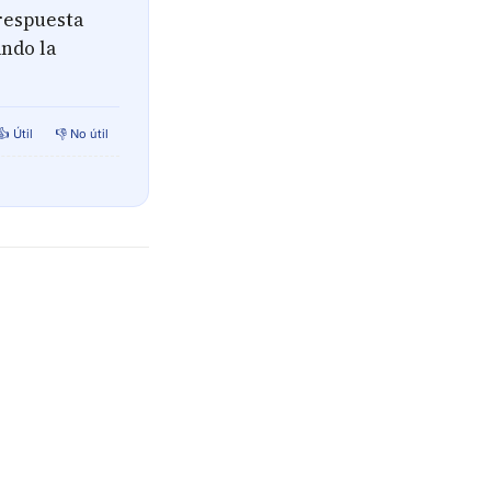
 respuesta
ndo la
👍 Útil
👎 No útil