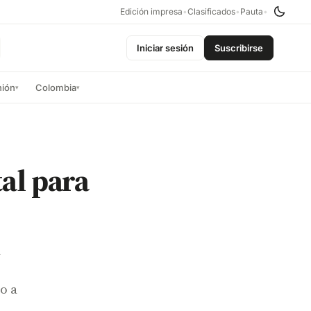
Edición impresa
•
Clasificados
•
Pauta
•
Iniciar sesión
Suscribirse
nión
Colombia
▾
▾
al para
a
o a