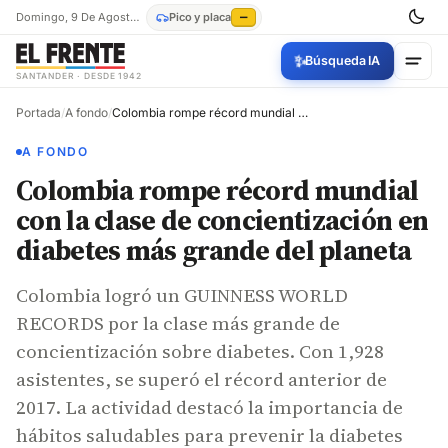
Domingo, 9 De Agosto De 2026
Pico y placa
—
✨
Búsqueda IA
SANTANDER · DESDE 1942
Portada
/
A fondo
/
Colombia rompe récord mundial con la clase de concientización en diabetes más grande del planeta
A FONDO
Colombia rompe récord mundial
con la clase de concientización en
diabetes más grande del planeta
Colombia logró un GUINNESS WORLD
RECORDS por la clase más grande de
concientización sobre diabetes. Con 1,928
asistentes, se superó el récord anterior de
2017. La actividad destacó la importancia de
hábitos saludables para prevenir la diabetes