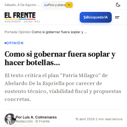
Sábado, 8 De Agosto De 2026
Pico y placa
—
✨
Búsqueda IA
SANTANDER · DESDE 1942
Portada
/
Opinión
/
Como si gobernar fuera soplar y hacer botellas…
OPINIÓN
Como si gobernar fuera soplar y
hacer botellas…
El texto critica el plan “Patria Milagro” de
Abelardo De la Espriella por carecer de
sustento técnico, viabilidad fiscal y propuestas
concretas.
Por
Luis A. Colmenares
10 abril 2026
·
2 min read lectura
Redacción · El Frente