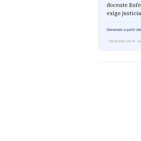
docente Eufe
exige justic
Generado a partir del
✨
Generado con IA · pu