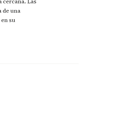
a cercana. Las
a de una
 en su