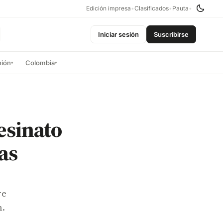
Edición impresa
•
Clasificados
•
Pauta
•
Iniciar sesión
Suscribirse
nión
Colombia
▾
▾
esinato
as
e
re
n.