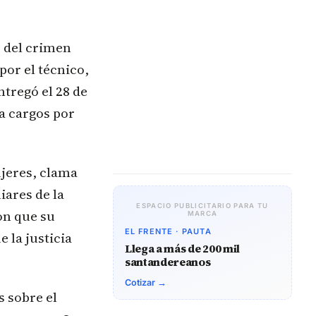
s del crimen
por el técnico,
ntregó el 28 de
a cargos por
jeres, clama
iares de la
ESPACIO PUBLICITARIO PARA TU
on que su
MARCA
EL FRENTE · PAUTA
 la justicia
Llega a más de 200 mil
santandereanos
Cotizar →
s sobre el