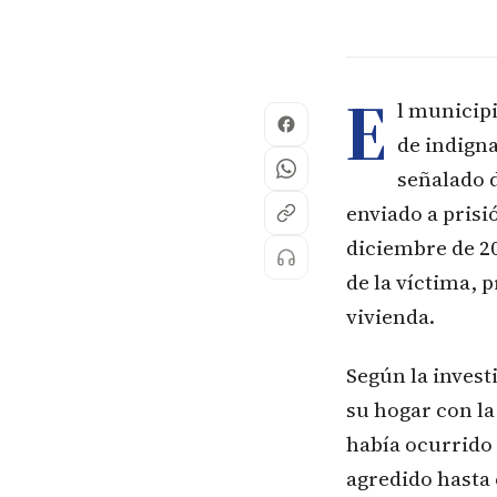
E
l municip
de indign
señalado 
enviado a prisi
diciembre de 20
de la víctima,
vivienda.
Según la invest
su hogar con la
había ocurrido 
agredido hasta 