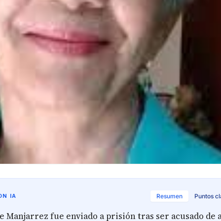
N IA
Resumen
Puntos c
 Manjarrez fue enviado a prisión tras ser acusado de a