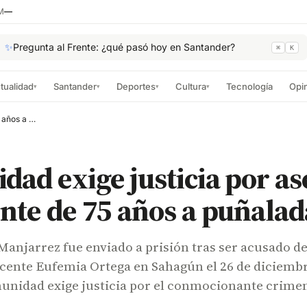
M
—
✨
Pregunta al Frente: ¿qué pasó hoy en Santander?
⌘
K
tualidad
Santander
Deportes
Cultura
Tecnología
Opi
▾
▾
▾
▾
Comunidad exige justicia por asesinato de docente de 75 años a puñaladas
ad exige justicia por as
nte de 75 años a puñalad
anjarrez fue enviado a prisión tras ser acusado d
ocente Eufemia Ortega en Sahagún el 26 de diciemb
munidad exige justicia por el conmocionante crime