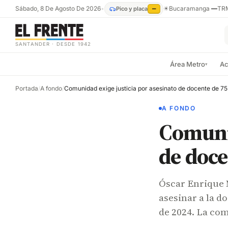
Sábado, 8 De Agosto De 2026
•
☀
Bucaramanga
—
TR
Pico y placa
—
SANTANDER · DESDE 1942
Área Metro
Ac
▾
Portada
/
A fondo
/
A FONDO
Comunid
de doce
Óscar Enrique M
asesinar a la d
de 2024. La co