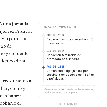
ió una jornada
LÍNEA DEL TIEMPO · IA
njarrez Franco,
OCT DE 2024
 Vergara, fue
Capturan hombre que estranguló
a su esposa
 26 de
DIC DE 2024
ino y conocido
Condenan feminicida de
profesora en Cimitarra
 dentro de su
AGO DE 2025
Comunidad exige justicia por
asesinato de docente de 75 años
a puñaladas
jarrez Franco a
iliar, como ya
✨
Generado con IA · puede contener errores,
verifícalo antes de compartir.
e la habría
robarle el
PUBLICIDAD