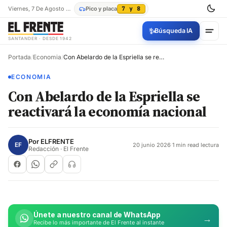
Viernes, 7 De Agosto De 2026
Pico y placa
7 y 8
✨
Búsqueda IA
SANTANDER · DESDE 1942
Portada
/
Economia
/
Con Abelardo de la Espriella se reactivará la economía nacional
ECONOMIA
Con Abelardo de la Espriella se
reactivará la economía nacional
Por
ELFRENTE
EF
20 junio 2026
·
1 min read lectura
Redacción · El Frente
Únete a nuestro canal de WhatsApp
→
Recibe lo más importante de El Frente al instante