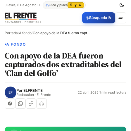
Jueves, 6 De Agosto De 2026
Pico y placa
5 y 6
✨
Búsqueda IA
SANTANDER · DESDE 1942
Portada
/
A fondo
/
Con apoyo de la DEA fueron capturados dos extraditables del ‘Clan del Golfo’
A FONDO
Con apoyo de la DEA fueron
capturados dos extraditables del
‘Clan del Golfo’
Por
ELFRENTE
EF
22 abril 2025
·
1 min read lectura
Redacción · El Frente