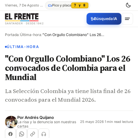
Viernes, 7 De Agosto De 2026
Pico y placa
7 y 8
✨
Búsqueda IA
SANTANDER · DESDE 1942
Portada
/
Última-hora
/
"Con Orgullo Colombiano" Los 26 convocados de Colombia para el Mundial
ÚLTIMA-HORA
"Con Orgullo Colombiano" Los 26
convocados de Colombia para el
Mundial
La Selección Colombia ya tiene lista final de 26
convocados para el Mundial 2026.
Por
Andrés Quijano
La risa y la denuncia son nuestras
25 mayo 2026
·
1 min read lectura
cartas