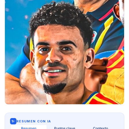
✨
RESUMEN CON IA
Resumen
Puntos clave
Contexto