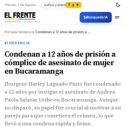
Viernes, 7 De Agosto De 2026
Pico y placa
7 y 8
✨
Búsqueda IA
SANTANDER · DESDE 1942
Portada
/
tendencia
/
Condenan a 12 años de prisión a cómplice de asesinato de mujer en Bucaramanga
TENDENCIA
Condenan a 12 años de prisión a
cómplice de asesinato de mujer
en Bucaramanga
Jhurgent Harley Laguado Pinto fue condenado
a 12 años por instigar el asesinato de Andrea
Paola Salazar Uribe en Bucaramanga. Aunque
no disparó, su papel fue crucial al motivar a su
pareja para que cometiera el crimen, lo que
llevó a una condena rápida y firme.