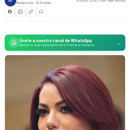
EF
10 junio 2026
·
2 min read lectura
Redacción · El Frente
Únete a nuestro canal de WhatsApp
→
Recibe lo más importante de El Frente al instante