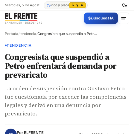
Miércoles, 5 De Agosto De 2026
Pico y placa
3 y 4
✨
Búsqueda IA
SANTANDER · DESDE 1942
Portada
/
tendencia
/
Congresista que suspendió a Petro enfrentará demanda por prevaricato
TENDENCIA
Congresista que suspendió a
Petro enfrentará demanda por
prevaricato
La orden de suspensión contra Gustavo Petro
fue cuestionada por exceder las competencias
legales y derivó en una denuncia por
prevaricato.
Por
ELFRENTE