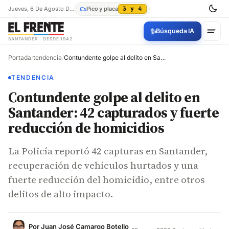
Jueves, 6 De Agosto De 2026
Pico y placa
3 y 4
✨
Búsqueda IA
SANTANDER · DESDE 1942
Portada
/
tendencia
/
Contundente golpe al delito en Santander: 42 capturados y fuerte reducción de homicidios
TENDENCIA
Contundente golpe al delito en
Santander: 42 capturados y fuerte
reducción de homicidios
La Policía reportó 42 capturas en Santander,
recuperación de vehículos hurtados y una
fuerte reducción del homicidio, entre otros
delitos de alto impacto.
Por
Juan José Camargo Botello