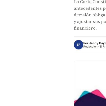
La Corte Consti
antecedentes p
decisión obliga
y ajustar sus p
financiero.
Por
Jenny Bay
EF
Redacción · El F