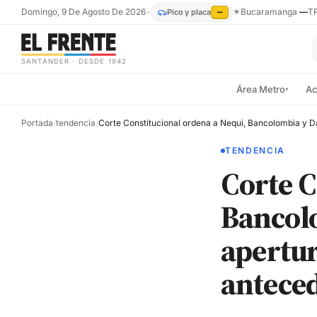
Domingo, 9 De Agosto De 2026
•
☀
Bucaramanga
—
T
Pico y placa
—
SANTANDER · DESDE 1942
Área Metro
Ac
▾
Portada
/
tendencia
/
TENDENCIA
Corte C
Bancol
apertur
antece