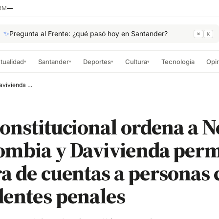
RM
—
✨
Pregunta al Frente: ¿qué pasó hoy en Santander?
⌘
K
tualidad
Santander
Deportes
Cultura
Tecnología
Opi
▾
▾
▾
▾
Corte Constitucional ordena a Nequi, Bancolombia y Davivienda permitir apertura de cuentas a personas con antecedentes penales
onstitucional ordena a N
ombia y Davivienda perm
a de cuentas a personas 
dentes penales