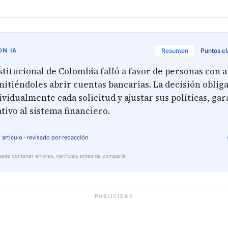
N IA
Resumen
Puntos c
stitucional de Colombia falló a favor de personas con 
itiéndoles abrir cuentas bancarias. La decisión obliga
ividualmente cada solicitud y ajustar sus políticas, ga
tivo al sistema financiero.
 artículo · revisado por redacción
ede contener errores, verifícalo antes de compartir.
PUBLICIDAD