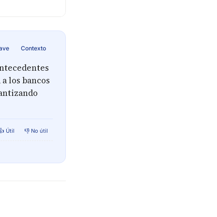
lave
Contexto
antecedentes
 a los bancos
rantizando
👍 Útil
👎 No útil