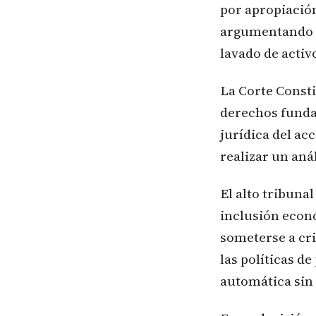
por apropiació
argumentando p
lavado de activ
La Corte Consti
derechos fundam
jurídica del ac
realizar un aná
El alto tribunal
inclusión econó
someterse a cri
las políticas d
automática sin 