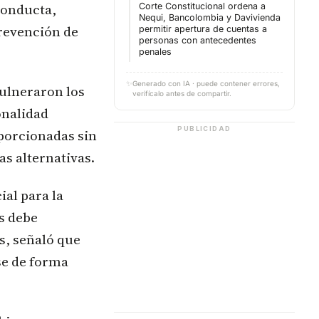
conducta,
Corte Constitucional ordena a
Nequi, Bancolombia y Davivienda
prevención de
permitir apertura de cuentas a
personas con antecedentes
penales
✨
Generado con IA · puede contener errores,
vulneraron los
verifícalo antes de compartir.
onalidad
PUBLICIDAD
oporcionadas sin
as alternativas.
ial para la
os debe
s, señaló que
se de forma