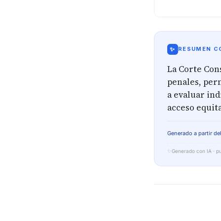
✨
RESUMEN CO
La Corte Con
penales, perm
a evaluar ind
acceso equita
Generado a partir del
✨
Generado con IA · pu