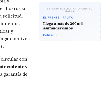
bia y
e ahorros si
ESPACIO PUBLICITARIO PARA TU
MARCA
 solicitud.
EL FRENTE · PAUTA
dimientos
Llega a más de 200 mil
santandereanos
ticas y
Cotizar →
pongan motivos
s.
 circular con
ntecedentes
la garantía de