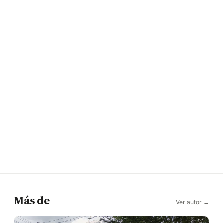
Más de
Ver autor →