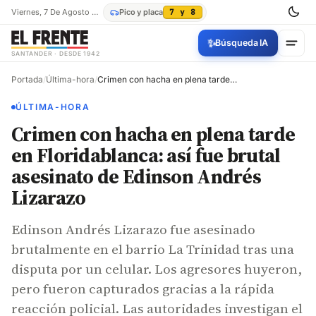
Viernes, 7 De Agosto De 2026
Pico y placa
7 y 8
✨
Búsqueda IA
SANTANDER · DESDE 1942
Portada
/
Última-hora
/
Crimen con hacha en plena tarde en Floridablanca: así fue brutal asesinato de Edinson Andrés Lizarazo
ÚLTIMA-HORA
Crimen con hacha en plena tarde
en Floridablanca: así fue brutal
asesinato de Edinson Andrés
Lizarazo
Edinson Andrés Lizarazo fue asesinado
brutalmente en el barrio La Trinidad tras una
disputa por un celular. Los agresores huyeron,
pero fueron capturados gracias a la rápida
reacción policial. Las autoridades investigan el