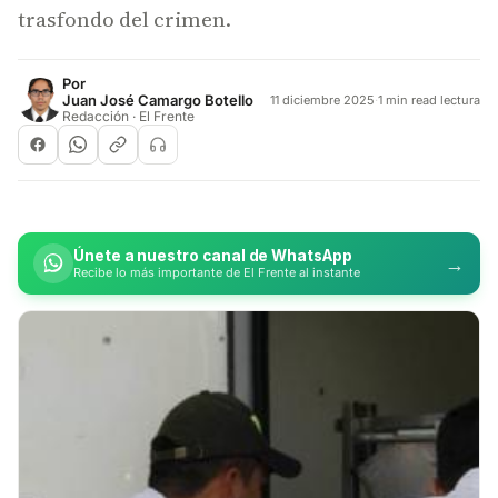
trasfondo del crimen.
Por
Juan José Camargo Botello
11 diciembre 2025
·
1 min read lectura
Redacción · El Frente
Únete a nuestro canal de WhatsApp
→
Recibe lo más importante de El Frente al instante