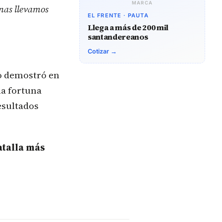
MARCA
enas llevamos
EL FRENTE · PAUTA
Llega a más de 200 mil
santandereanos
Cotizar →
 demostró en
a fortuna
esultados
atalla más