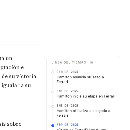
ta un
LÍNEA DEL TIEMPO · IA
ptación e
FEB DE 2024
r de su victoria
Hamilton anuncia su salto a
Ferrari
 igualar a su
ENE DE 2025
Hamilton inicia su etapa en Ferrari
ENE DE 2025
Hamilton oficializa su llegada a
Ferrari
sis sobre
ABR DE 2025
¿Crisis en Ferrari? Las duras