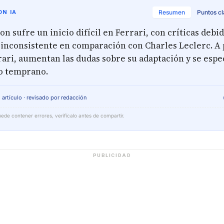
N IA
Resumen
Puntos c
n sufre un inicio difícil en Ferrari, con críticas debid
inconsistente en comparación con Charles Leclerc. A 
rari, aumentan las dudas sobre su adaptación y se espe
ro temprano.
 artículo · revisado por redacción
ede contener errores, verifícalo antes de compartir.
PUBLICIDAD