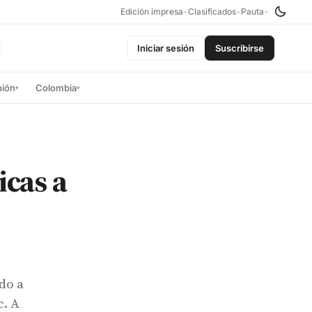
Edición impresa
•
Clasificados
•
Pauta
•
Iniciar sesión
Suscribirse
nión
Colombia
▾
▾
icas a
do a
c. A