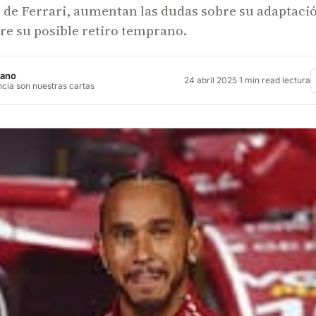
 de Ferrari, aumentan las dudas sobre su adaptaci
re su posible retiro temprano.
jano
24 abril 2025
·
1 min read lectura
ncia son nuestras cartas