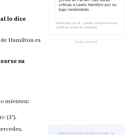
críticas a Lewis Hamilton por su
bajo rendimiento
al lo dice
✨
Generado con IA · puede contener errores,
verifícalo antes de compartir.
 de Hamilton es
PUBLICIDAD
tearse su
no mienten:
c (3°).
Mercedes.
ESPACIO PUBLICITARIO PARA TU