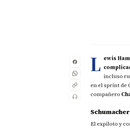
L
ewis Ham
complicad
incluso r
en el sprint de
compañero
Cha
Schumacher n
El expiloto y c