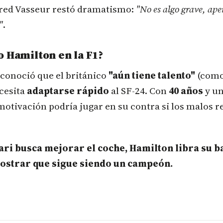
Fred Vasseur restó dramatismo:
"No es algo grave, ap
"
.
o Hamilton en la F1?
onoció que el británico
"aún tiene talento"
(como
cesita
adaptarse rápido
al SF-24. Con
40 años
y un
otivación podría jugar en su contra si los malos r
ri busca mejorar el coche, Hamilton libra su b
ostrar que sigue siendo un campeón.