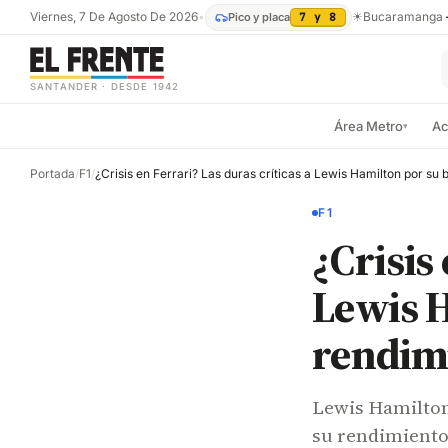
Viernes, 7 De Agosto De 2026
•
☀
Bucaramanga
Pico y placa
7 y 8
SANTANDER · DESDE 1942
Área Metro
Ac
▾
Portada
/
F1
/
F1
¿Crisis
Lewis H
rendim
Lewis Hamilton 
su rendimiento