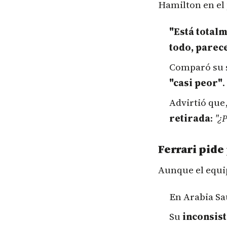
Hamilton en el
"Está total
todo, parec
Comparó su s
"casi peor"
.
Advirtió que,
retirada
:
"¿P
Ferrari pide
Aunque el equi
En Arabia Sa
Su
inconsis