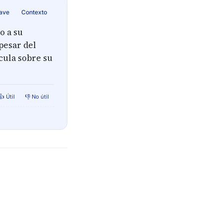
lave
Contexto
o a su
pesar del
cula sobre su
👍 Útil
👎 No útil