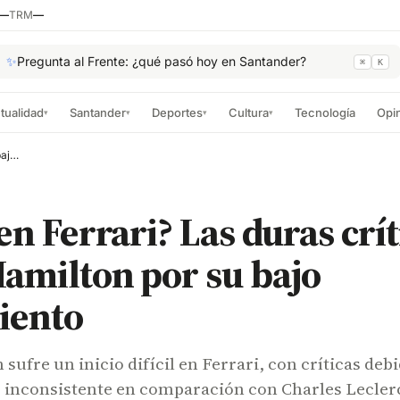
—
TRM
—
✨
Pregunta al Frente: ¿qué pasó hoy en Santander?
⌘
K
tualidad
Santander
Deportes
Cultura
Tecnología
Opi
▾
▾
▾
▾
¿Crisis en Ferrari? Las duras críticas a Lewis Hamilton por su bajo rendimiento
 en Ferrari? Las duras crít
amilton por su bajo
iento
sufre un inicio difícil en Ferrari, con críticas debi
 inconsistente en comparación con Charles Lecler