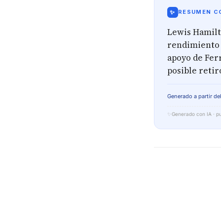
✨
RESUMEN CO
Lewis Hamilto
rendimiento 
apoyo de Fer
posible reti
Generado a partir del
✨
Generado con IA · pu