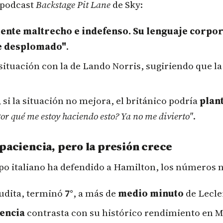
 podcast
Backstage Pit Lane
de Sky:
mente maltrecho e indefenso. Su lenguaje corpor
e desplomado"
.
ituación con la de Lando Norris, sugiriendo que la
 si la situación no mejora, el británico podría
plan
or qué me estoy haciendo esto? Ya no me divierto"
.
 paciencia, pero la presión crece
po italiano ha defendido a Hamilton, los números 
udita, terminó
7°
, a más de
medio minuto
de Lecler
tencia
contrasta con su histórico rendimiento en 