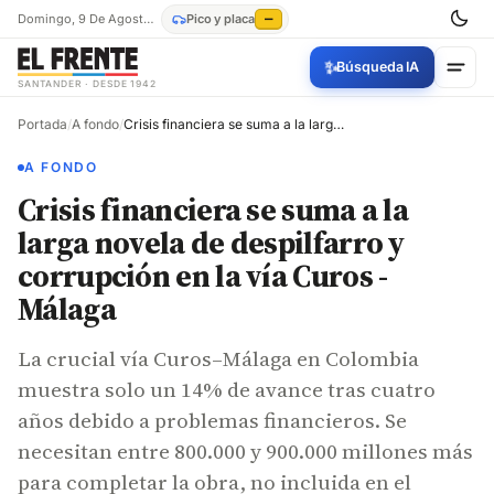
Domingo, 9 De Agosto De 2026
Pico y placa
—
✨
Búsqueda IA
SANTANDER · DESDE 1942
Portada
/
A fondo
/
Crisis financiera se suma a la larga novela de despilfarro y corrupción en la vía Curos - Málaga
A FONDO
Crisis financiera se suma a la
larga novela de despilfarro y
corrupción en la vía Curos -
Málaga
La crucial vía Curos–Málaga en Colombia
muestra solo un 14% de avance tras cuatro
años debido a problemas financieros. Se
necesitan entre 800.000 y 900.000 millones más
para completar la obra, no incluida en el