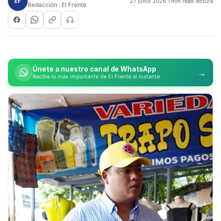
EF
27 junio 2026
·
1 min read lectura
Redacción · El Frente
Únete a nuestro canal de WhatsApp
→
Recibe lo más importante de El Frente al instante