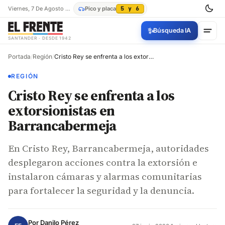
Viernes, 7 De Agosto De 2026
Pico y placa
5 y 6
✨
Búsqueda IA
SANTANDER · DESDE 1942
Portada
/
Región
/
Cristo Rey se enfrenta a los extorsionistas en Barrancabermeja
REGIÓN
Cristo Rey se enfrenta a los
extorsionistas en
Barrancabermeja
En Cristo Rey, Barrancabermeja, autoridades
desplegaron acciones contra la extorsión e
instalaron cámaras y alarmas comunitarias
para fortalecer la seguridad y la denuncia.
Por
Danilo Pérez