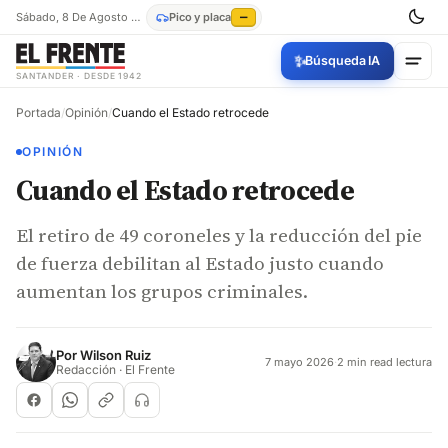
Sábado, 8 De Agosto De 2026
Pico y placa
—
✨
Búsqueda IA
SANTANDER · DESDE 1942
Portada
/
Opinión
/
Cuando el Estado retrocede
OPINIÓN
Cuando el Estado retrocede
El retiro de 49 coroneles y la reducción del pie
de fuerza debilitan al Estado justo cuando
aumentan los grupos criminales.
Por
Wilson Ruiz
7 mayo 2026
·
2 min read lectura
Redacción · El Frente