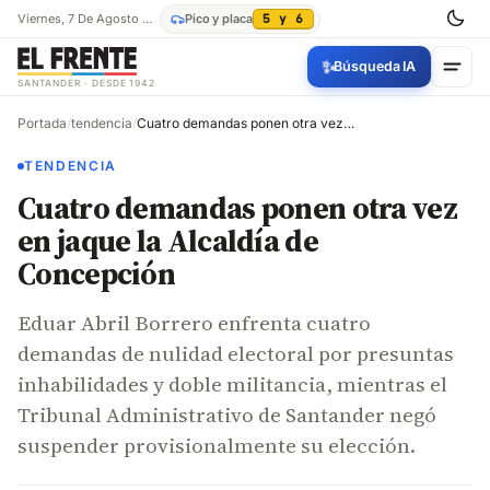
Viernes, 7 De Agosto De 2026
Pico y placa
5 y 6
✨
Búsqueda IA
SANTANDER · DESDE 1942
Portada
/
tendencia
/
Cuatro demandas ponen otra vez en jaque la Alcaldía de Concepción
TENDENCIA
Cuatro demandas ponen otra vez
en jaque la Alcaldía de
Concepción
Eduar Abril Borrero enfrenta cuatro
demandas de nulidad electoral por presuntas
inhabilidades y doble militancia, mientras el
Tribunal Administrativo de Santander negó
suspender provisionalmente su elección.