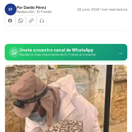
Por
Danilo Pérez
EF
26 junio 2026
·
1 min read lectura
Redacción · El Frente
Únete a nuestro canal de WhatsApp
→
Recibe lo más importante de El Frente al instante