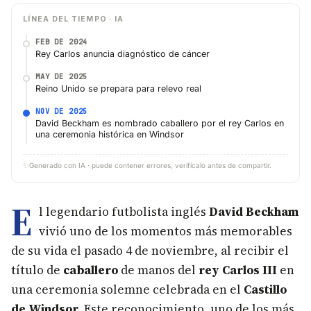
LÍNEA DEL TIEMPO · IA
FEB DE 2024
Rey Carlos anuncia diagnóstico de cáncer
MAY DE 2025
Reino Unido se prepara para relevo real
NOV DE 2025
David Beckham es nombrado caballero por el rey Carlos en
una ceremonia histórica en Windsor
✨
Generado con IA · puede contener errores, verifícalo antes de compartir.
E
l legendario futbolista inglés
David Beckham
vivió uno de los momentos más memorables
de su vida el pasado 4 de noviembre, al recibir el
título de
caballero
de manos del
rey Carlos III
en
una ceremonia solemne celebrada en el
Castillo
de Windsor
. Este reconocimiento, uno de los más