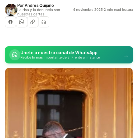
Por
Andrés Quijano
La risa y la denuncia son
4 noviembre 2025
·
2 min read lectura
nuestras cartas
Únete a nuestro canal de WhatsApp
→
Recibe lo más importante de El Frente al instante