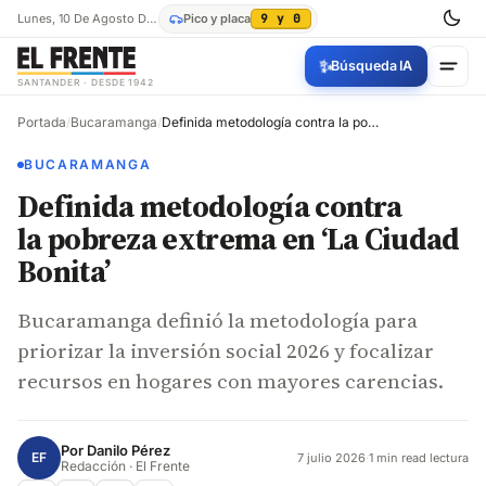
Lunes, 10 De Agosto De 2026
Pico y placa
9 y 0
✨
Búsqueda IA
SANTANDER · DESDE 1942
Portada
/
Bucaramanga
/
Definida metodología contra la pobreza extrema en ‘La Ciudad Bonita’
BUCARAMANGA
Definida metodología contra
la pobreza extrema en ‘La Ciudad
Bonita’
Bucaramanga definió la metodología para
priorizar la inversión social 2026 y focalizar
recursos en hogares con mayores carencias.
Por
Danilo Pérez
EF
7 julio 2026
·
1 min read lectura
Redacción · El Frente