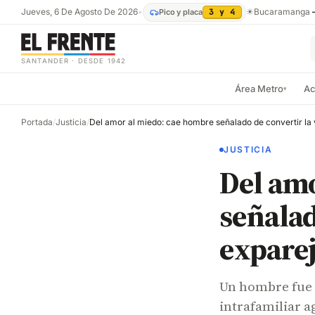
Jueves, 6 De Agosto De 2026
•
☀
Bucaramanga
Pico y placa
3 y 4
SANTANDER · DESDE 1942
Área Metro
Ac
▾
Portada
/
Justicia
/
JUSTICIA
Del am
señalad
exparej
Un hombre fue 
intrafamiliar a