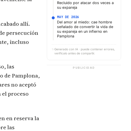
Recluido por atacar dos veces a
su expareja
MAY DE 2026
cabado allí.
Del amor al miedo: cae hombre
señalado de convertir la vida de
 de persecución
su expareja en un infierno en
Pamplona
te, incluso
✨
Generado con IA · puede contener errores,
verifícalo antes de compartir.
o, las
PUBLICIDAD
ano de Pamplona,
ares no aceptó
a el proceso
en en reserva la
re las