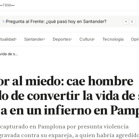
—
TRM
—
✨
Pregunta al Frente: ¿qué pasó hoy en Santander?
⌘
K
tualidad
Santander
Deportes
Cultura
Tecnología
Opi
▾
▾
▾
▾
Del amor al miedo: cae hombre señalado de convertir la vida de su expareja en un infierno en Pamplona
or al miedo: cae hombre
o de convertir la vida de
a en un infierno en Pam
capturado en Pamplona por presunta violencia
gravada contra su expareja, a quien habría agredido