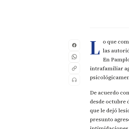
L
o que com
las autori
En Pamplo
intrafamiliar a
psicológicamen
De acuerdo con 
desde octubre d
que le dejó les
presunto agres
intimidaciones