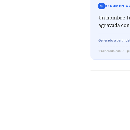
✨
RESUMEN CO
Un hombre fu
agravada con
Generado a partir del
✨
Generado con IA · pu