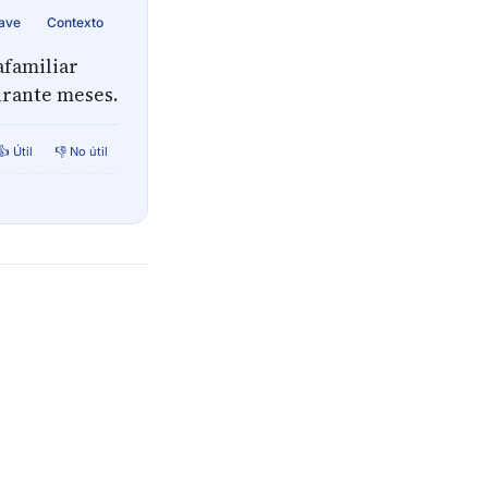
lave
Contexto
afamiliar
urante meses.
👍 Útil
👎 No útil