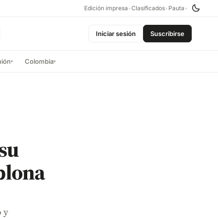
Edición impresa
•
Clasificados
•
Pauta
•
Iniciar sesión
Suscribirse
nión
Colombia
▾
▾
 su
plona
 y