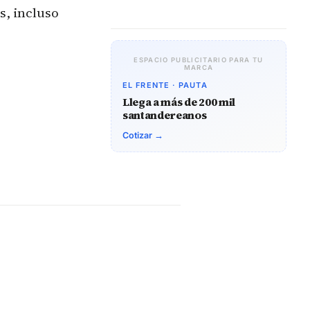
s, incluso
ESPACIO PUBLICITARIO PARA TU
MARCA
EL FRENTE · PAUTA
Llega a más de 200 mil
santandereanos
Cotizar →