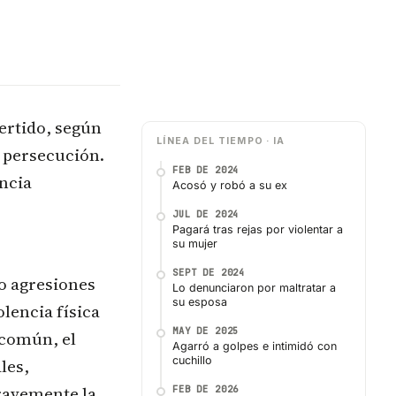
ertido, según
LÍNEA DEL TIEMPO · IA
y persecución.
FEB DE 2024
ncia
Acosó y robó a su ex
JUL DE 2024
Pagará tras rejas por violentar a
su mujer
SEPT DE 2024
do agresiones
Lo denunciaron por maltratar a
su esposa
lencia física
MAY DE 2025
 común, el
Agarró a golpes e intimidó con
cuchillo
les,
ravemente la
FEB DE 2026