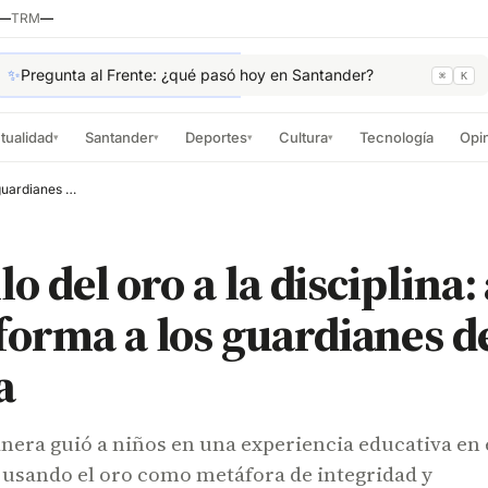
—
TRM
—
✨
Pregunta al Frente: ¿qué pasó hoy en Santander?
⌘
K
tualidad
Santander
Deportes
Cultura
Tecnología
Opi
▾
▾
▾
▾
Del brillo del oro a la disciplina: así POLFA forma a los guardianes del mañana
lo del oro a la disciplina: 
orma a los guardianes d
a
nera guió a niños en una experiencia educativa en 
 usando el oro como metáfora de integridad y