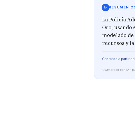
✨
RESUMEN CO
La Policía A
Oro, usando 
modelado de 
recursos y la
Generado a partir del
✨
Generado con IA · pu