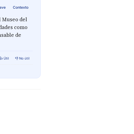
lave
Contexto
l Museo del
idades como
nsable de
👍 Útil
👎 No útil