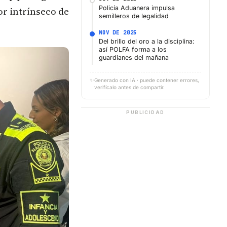
Policía Aduanera impulsa
or intrínseco de
semilleros de legalidad
NOV DE 2025
Del brillo del oro a la disciplina:
así POLFA forma a los
guardianes del mañana
✨
Generado con IA · puede contener errores,
verifícalo antes de compartir.
PUBLICIDAD