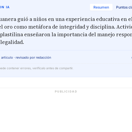
N IA
Resumen
Puntos c
duanera guió a niños en una experiencia educativa en e
el oro como metáfora de integridad y disciplina. Activ
plastilina enseñaron la importancia del manejo respo
 legalidad.
 artículo · revisado por redacción
ede contener errores, verifícalo antes de compartir.
PUBLICIDAD