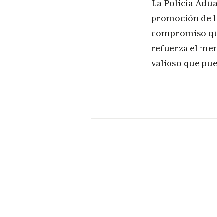
La Policía Adua
promoción de la
compromiso que
refuerza el men
valioso que pue