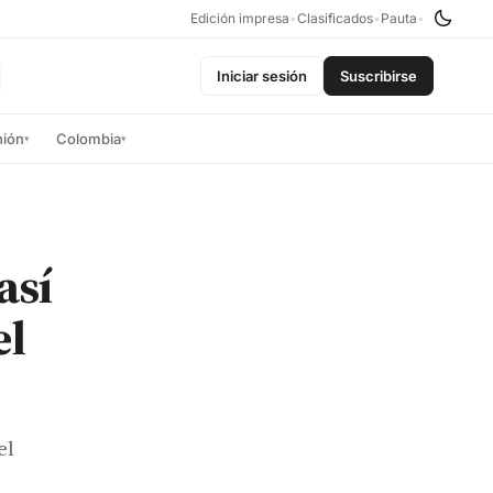
Edición impresa
•
Clasificados
•
Pauta
•
Iniciar sesión
Suscribirse
nión
Colombia
▾
▾
así
el
el