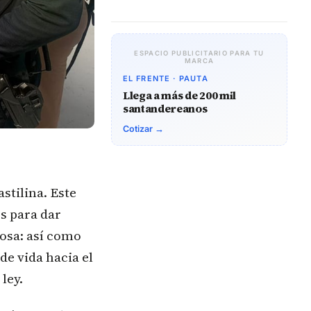
ESPACIO PUBLICITARIO PARA TU
MARCA
EL FRENTE · PAUTA
Llega a más de 200 mil
santandereanos
Cotizar →
stilina. Este
s para dar
rosa: así como
de vida hacia el
ley.