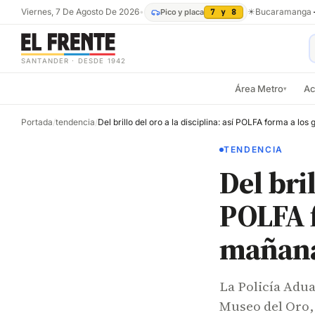
Viernes, 7 De Agosto De 2026
•
☀
Bucaramanga
Pico y placa
7 y 8
SANTANDER · DESDE 1942
Área Metro
Ac
▾
Portada
/
tendencia
/
TENDENCIA
Del bril
POLFA f
mañan
La Policía Adua
Museo del Oro,