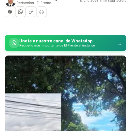
8 julio 2026
·
1 min read lectura
Redacción · El Frente
Únete a nuestro canal de WhatsApp
→
Recibe lo más importante de El Frente al instante