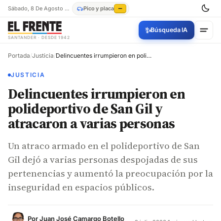
Sábado, 8 De Agosto De 2026
Pico y placa
—
✨
Búsqueda IA
SANTANDER · DESDE 1942
Portada
/
Justicia
/
Delincuentes irrumpieron en polideportivo de San Gil y atracaron a varias personas
JUSTICIA
Delincuentes irrumpieron en
polideportivo de San Gil y
atracaron a varias personas
Un atraco armado en el polideportivo de San
Gil dejó a varias personas despojadas de sus
pertenencias y aumentó la preocupación por la
inseguridad en espacios públicos.
Por
Juan José Camargo Botello