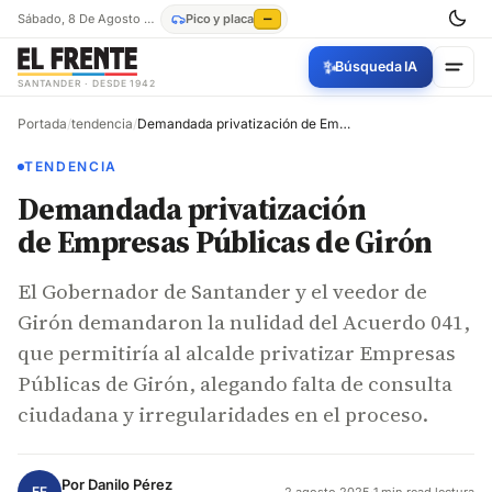
Sábado, 8 De Agosto De 2026
Pico y placa
—
✨
Búsqueda IA
SANTANDER · DESDE 1942
Portada
/
tendencia
/
Demandada privatización de Empresas Públicas de Girón
TENDENCIA
Demandada privatización
de Empresas Públicas de Girón
El Gobernador de Santander y el veedor de
Girón demandaron la nulidad del Acuerdo 041,
que permitiría al alcalde privatizar Empresas
Públicas de Girón, alegando falta de consulta
ciudadana y irregularidades en el proceso.
Por
Danilo Pérez
EF
2 agosto 2025
·
1 min read lectura