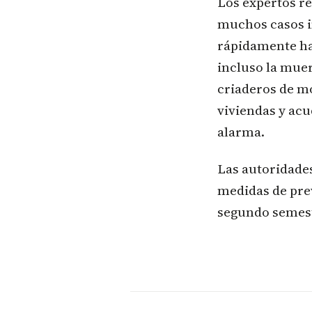
Los expertos r
muchos casos i
rápidamente ha
incluso la mue
criaderos de mo
viviendas y acu
alarma.
Las autoridades
medidas de pre
segundo semest