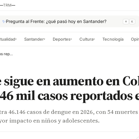
—
TRM
—
✨
Pregunta al Frente: ¿qué pasó hoy en Santander?
⌘
K
tualidad
Santander
Deportes
Cultura
Tecnología
Opi
▾
▾
▾
▾
Dengue sigue en aumento en Colombia: más de 46 mil casos reportados en 2026
 sigue en aumento en Co
46 mil casos reportados 
tra 46.146 casos de dengue en 2026, con 54 muertes
yor impacto en niños y adolescentes.