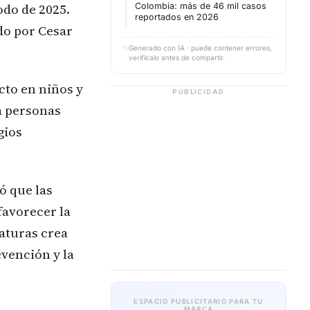
odo de 2025.
Colombia: más de 46 mil casos
reportados en 2026
do por Cesar
✨
Generado con IA · puede contener errores,
verifícalo antes de compartir.
cto en niños y
PUBLICIDAD
a personas
gios
ó que las
favorecer la
aturas crea
evención y la
ESPACIO PUBLICITARIO PARA TU
MARCA