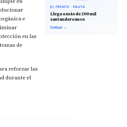
Aunque en
EL FRENTE · PAUTA
olucionar
Llega a más de 200 mil
orgánica e
santandereanos
liminar
Cotizar →
otección en las
ntomas de
ara reforzar las
d durante el