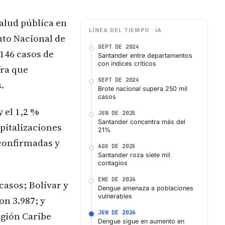
salud pública en
LÍNEA DEL TIEMPO · IA
uto Nacional de
SEPT DE 2024
.146 casos de
Santander entre departamentos
con índices críticos
fra que
SEPT DE 2024
.
Brote nacional supera 250 mil
casos
y el 1,2 %
JUN DE 2025
Santander concentra más del
pitalizaciones
21%
 confirmadas y
AGO DE 2025
Santander roza siete mil
contagios
ENE DE 2026
asos; Bolívar y
Dengue amenaza a poblaciones
vulnerables
on 3.987; y
JUN DE 2026
egión Caribe
Dengue sigue en aumento en