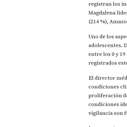
registran los i
Magdalena lide
(214 %), Amazon
Uno de los aspe
adolescentes. D
entre los 0 y 1
registrados est
El director méd
condiciones cli
proliferación 
condiciones ide
vigilancia son 