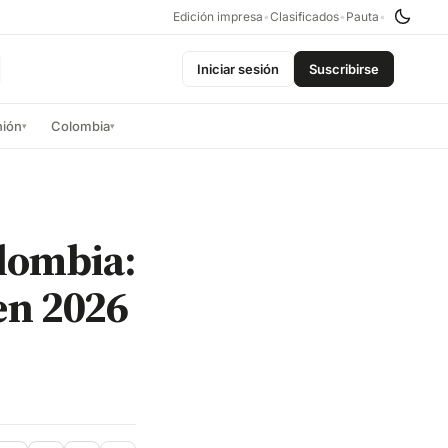
Edición impresa
•
Clasificados
•
Pauta
•
Iniciar sesión
Suscribirse
nión
Colombia
▾
▾
lombia:
en 2026