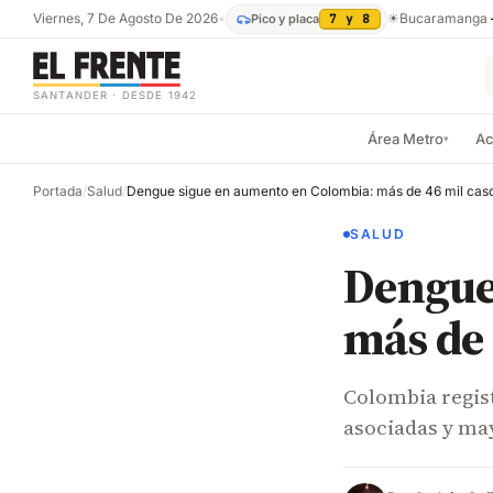
Viernes, 7 De Agosto De 2026
•
☀
Bucaramanga
Pico y placa
7 y 8
SANTANDER · DESDE 1942
Área Metro
Ac
▾
Portada
/
Salud
/
SALUD
Dengue
más de 
Colombia regis
asociadas y ma