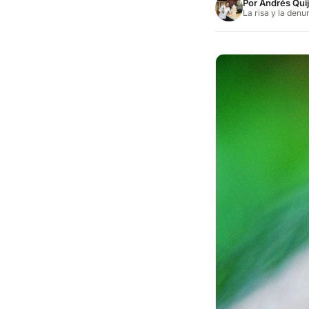
Por
Andrés Qui
La risa y la denu