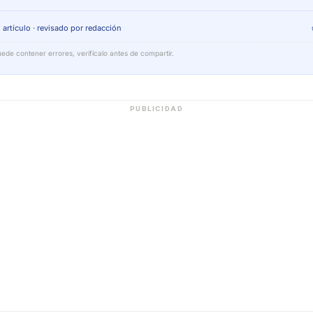
 artículo · revisado por redacción
ede contener errores, verifícalo antes de compartir.
PUBLICIDAD