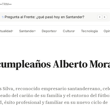
—
TRM
—
✨
Pregunta al Frente: ¿qué pasó hoy en Santander?
⌘
K
tualidad
Santander
Deportes
Cultura
Tecnología
Opi
▾
▾
▾
▾
 cumpleaños Alberto Mor
s Silva, reconocido empresario santandereano, cel
ado del cariño de su familia y el entorno del fútbo
d, éxito profesional y familiar en su nuevo ciclo de