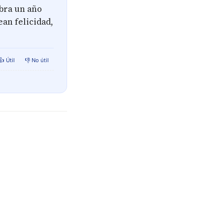
bra un año
ean felicidad,
👍 Útil
👎 No útil