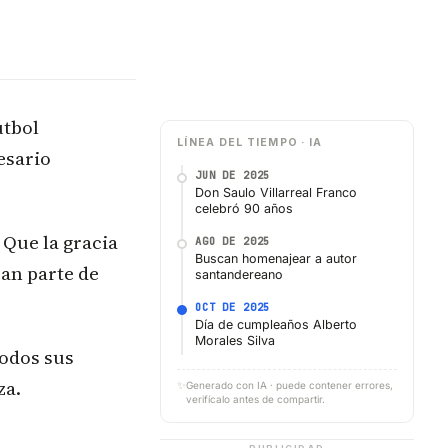
útbol
LÍNEA DEL TIEMPO · IA
esario
JUN DE 2025
Don Saulo Villarreal Franco
celebró 90 años
 Que la gracia
AGO DE 2025
Buscan homenajear a autor
ean parte de
santandereano
OCT DE 2025
Día de cumpleaños Alberto
Morales Silva
todos sus
za.
✨
Generado con IA · puede contener errores,
verifícalo antes de compartir.