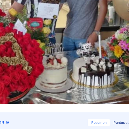
N IA
Resumen
Puntos c