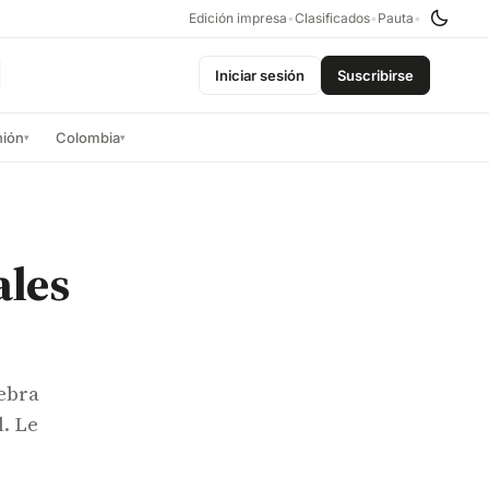
Edición impresa
•
Clasificados
•
Pauta
•
Iniciar sesión
Suscribirse
nión
Colombia
▾
▾
ales
ebra
l. Le