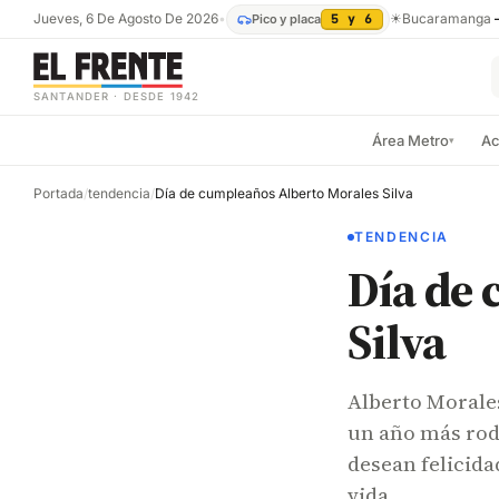
Jueves, 6 De Agosto De 2026
•
☀
Bucaramanga
Pico y placa
5 y 6
SANTANDER · DESDE 1942
Área Metro
Ac
▾
Portada
/
tendencia
/
Día de cumpleaños Alberto Morales Silva
TENDENCIA
Día de
Silva
Alberto Morale
un año más rode
desean felicida
vida.