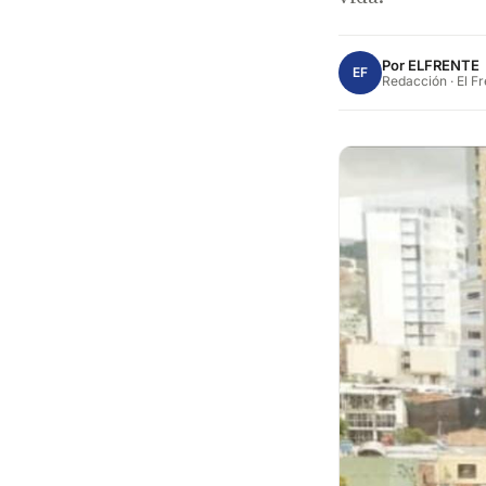
Por
ELFRENTE
EF
Redacción · El F