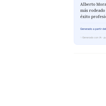
Alberto Mora
más rodeado d
éxito profesi
Generado a partir del
✨
Generado con IA · pu