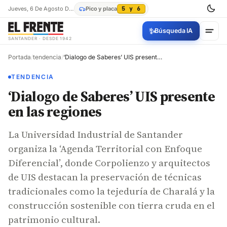
Jueves, 6 De Agosto De 2026
Pico y placa
5 y 6
✨
Búsqueda IA
SANTANDER · DESDE 1942
Portada
/
tendencia
/
‘Dialogo de Saberes’ UIS presente en las regiones
TENDENCIA
‘Dialogo de Saberes’ UIS presente
en las regiones
La Universidad Industrial de Santander
organiza la ‘Agenda Territorial con Enfoque
Diferencial’, donde Corpolienzo y arquitectos
de UIS destacan la preservación de técnicas
tradicionales como la tejeduría de Charalá y la
construcción sostenible con tierra cruda en el
patrimonio cultural.