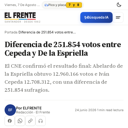
Viernes, 7 De Agosto De 2026
Pico y placa
7 y 8
✨
Búsqueda IA
SANTANDER · DESDE 1942
Portada
/
Diferencia de 251.854 votos entre Cepeda y De la Espriella
Diferencia de 251.854 votos entre
Cepeda y De la Espriella
El CNE confirmó el resultado final: Abelardo de
la Espriella obtuvo 12.960.166 votos e Iván
Cepeda 12.708.312, con una diferencia de
251.854 sufragios.
Por
ELFRENTE
EF
24 junio 2026
·
1 min read lectura
Redacción · El Frente