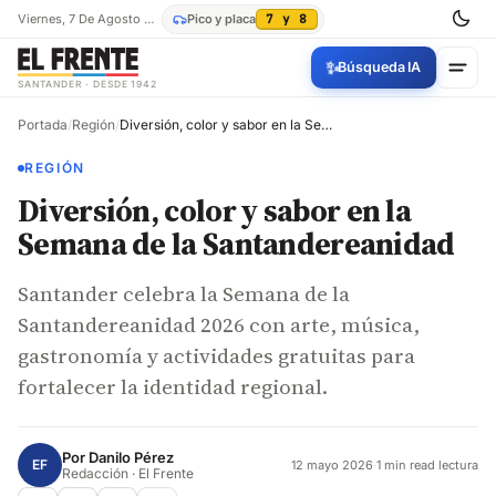
Viernes, 7 De Agosto De 2026
Pico y placa
7 y 8
✨
Búsqueda IA
SANTANDER · DESDE 1942
Portada
/
Región
/
Diversión, color y sabor en la Semana de la Santandereanidad
REGIÓN
Diversión, color y sabor en la
Semana de la Santandereanidad
Santander celebra la Semana de la
Santandereanidad 2026 con arte, música,
gastronomía y actividades gratuitas para
fortalecer la identidad regional.
Por
Danilo Pérez
EF
12 mayo 2026
·
1 min read lectura
Redacción · El Frente