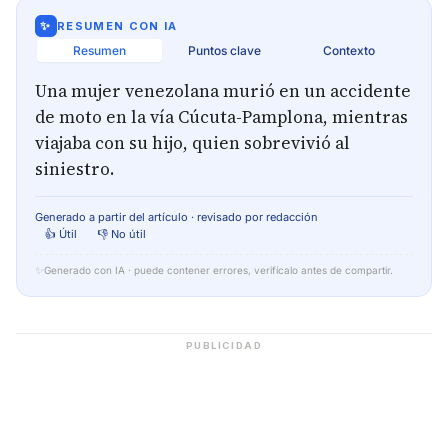
✨
RESUMEN CON IA
Resumen
Puntos clave
Contexto
Una mujer venezolana murió en un accidente
de moto en la vía Cúcuta-Pamplona, mientras
viajaba con su hijo, quien sobrevivió al
siniestro.
Generado a partir del artículo · revisado por redacción
👍 Útil
👎 No útil
✨
Generado con IA · puede contener errores, verifícalo antes de compartir.
PUBLICIDAD