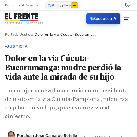
Domingo, 9 De Agosto De 2026
Pico y placa
—
✨
Búsqueda IA
SANTANDER · DESDE 1942
Portada
/
Justicia
/
Dolor en la vía Cúcuta-Bucaramanga: madre perdió la vida ante la mirada de su hijo
JUSTICIA
Dolor en la vía Cúcuta-
Bucaramanga: madre perdió la
vida ante la mirada de su hijo
Una mujer venezolana murió en un accidente
de moto en la vía Cúcuta-Pamplona, mientras
viajaba con su hijo, quien sobrevivió al
siniestro.
Por
Juan José Camargo Botello