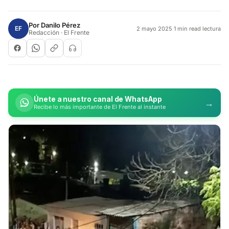
Por
Danilo Pérez
EF
2 mayo 2025
·
1 min read lectura
Redacción · El Frente
Únete a nuestro canal de WhatsApp
→
Recibe lo más importante de El Frente al instante