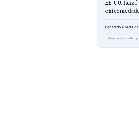
EE. UU. lanzó
enfermedades
Generado a partir del
✨
Generado con IA · pu