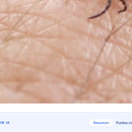
N IA
Resumen
Puntos c