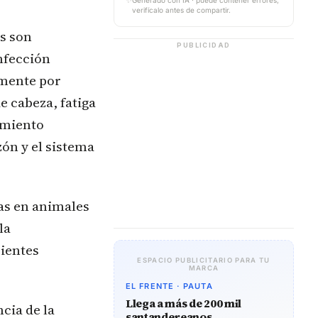
✨
Generado con IA · puede contener errores,
verifícalo antes de compartir.
as son
PUBLICIDAD
nfección
lmente por
e cabeza, fatiga
amiento
zón y el sistema
tas en animales
la
cientes
ESPACIO PUBLICITARIO PARA TU
MARCA
EL FRENTE · PAUTA
Llega a más de 200 mil
cia de la
santandereanos