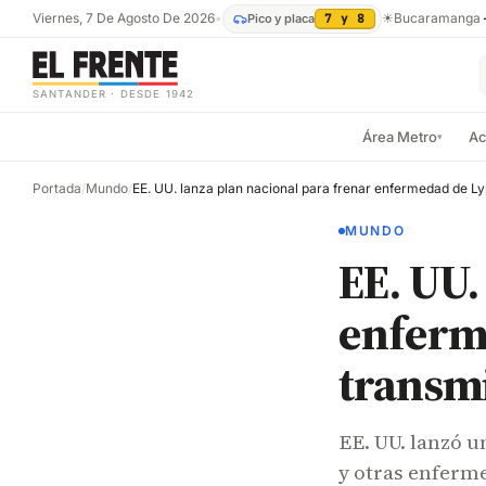
Viernes, 7 De Agosto De 2026
•
☀
Bucaramanga
Pico y placa
7 y 8
SANTANDER · DESDE 1942
Área Metro
Ac
▾
Portada
/
Mundo
/
MUNDO
EE. UU.
enferme
transmi
EE. UU. lanzó u
y otras enferm