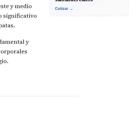
ste y medio
Cotizar →
 significativo
patas.
ndamental y
corporales
gio.