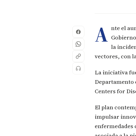
A
nte el a
Gobierno
la incide
vectores, con l
La iniciativa f
Departamento d
Centers for Dis
El plan contemp
impulsar innov
enfermedades c
asociada a la p