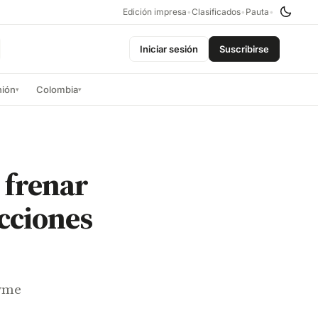
Edición impresa
•
Clasificados
•
Pauta
•
Iniciar sesión
Suscribirse
nión
Colombia
▾
▾
 frenar
cciones
Lyme