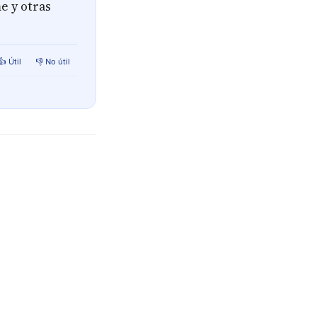
e y otras
👍 Útil
👎 No útil