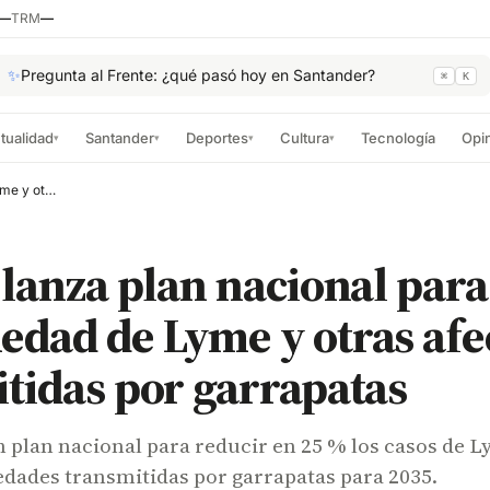
—
TRM
—
✨
Pregunta al Frente: ¿qué pasó hoy en Santander?
⌘
K
tualidad
Santander
Deportes
Cultura
Tecnología
Opi
▾
▾
▾
▾
EE. UU. lanza plan nacional para frenar enfermedad de Lyme y otras afecciones transmitidas por garrapatas
 lanza plan nacional para
dad de Lyme y otras afe
tidas por garrapatas
n plan nacional para reducir en 25 % los casos de 
edades transmitidas por garrapatas para 2035.