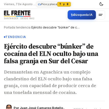
Viernes, 7 De Agosto De 2026
Pico y placa
7 y 8
✨
Búsqueda IA
SANTANDER · DESDE 1942
Portada
/
tendencia
/
Ejército descubre “búnker” de cocaína del ELN oculto bajo una falsa granja en Sur del Cesar
TENDENCIA
Ejército descubre “búnker” de
cocaína del ELN oculto bajo una
falsa granja en Sur del Cesar
Desmantelan en Aguachica un complejo
clandestino del ELN oculto bajo una falsa
granja, con capacidad de producir cerca de
una tonelada mensual de cocaína.
Por
Juan José Camargo Botello