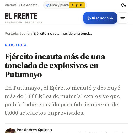
Viernes, 7 De Agosto De 2026
Pico y placa
7 y 8
✨
Búsqueda IA
SANTANDER · DESDE 1942
Portada
/
Justicia
/
Ejército incauta más de una tonelada de explosivos en Putumayo
JUSTICIA
Ejército incauta más de una
tonelada de explosivos en
Putumayo
En Putumayo, el Ejército incautó y destruyó
más de 1.600 kilos de material explosivo que
podría haber servido para fabricar cerca de
8.000 artefactos improvisados.
Por
Andrés Quijano