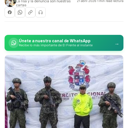
La risa y la denuncia son nuestras
21 abril 2026
·
1 min read lectura
cartas
Únete a nuestro canal de WhatsApp
→
Recibe lo más importante de El Frente al instante