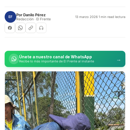
Por
Danilo Pérez
EF
13 marzo 2026
·
1 min read lectura
Redacción · El Frente
Únete a nuestro canal de WhatsApp
→
Recibe lo más importante de El Frente al instante