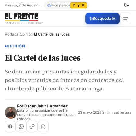
Viernes, 7 De Agosto De 2026
Pico y placa
7 y 8
✨
Búsqueda IA
SANTANDER · DESDE 1942
Portada
/
Opinión
/
El Cartel de las luces
OPINIÓN
El Cartel de las luces
Se denuncian presuntas irregularidades y
posibles vínculos de interés en contratos del
alumbrado público de Bucaramanga.
Por
Oscar Jahir Hernandez
Escribir, una pasión que se ha
23 mayo 2026
·
2 min read lectura
convertido en un compromiso con
ustedes