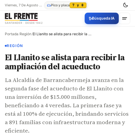
Viernes, 7 De Agosto De 2026
Pico y placa
7 y 8
✨
Búsqueda IA
SANTANDER · DESDE 1942
Portada
/
Región
/
El Llanito se alista para recibir la ampliación del acueducto
REGIÓN
El Llanito se alista para recibir la
ampliación del acueducto
La Alcaldía de Barrancabermeja avanza en la
segunda fase del acueducto de El Llanito con
una inversión de $15.000 millones,
beneficiando a 4 veredas. La primera fase ya
está al 100% de ejecución, brindando servicios
a 891 familias con infraestructura moderna y
eficiente.