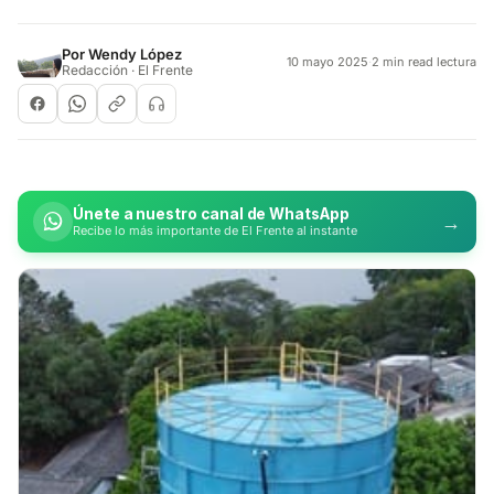
Por
Wendy López
10 mayo 2025
·
2 min read lectura
Redacción · El Frente
Únete a nuestro canal de WhatsApp
→
Recibe lo más importante de El Frente al instante