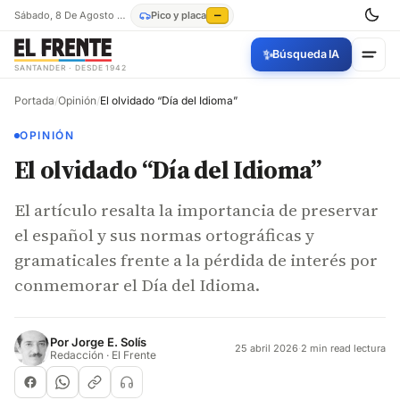
Sábado, 8 De Agosto De 2026
Pico y placa
—
✨
Búsqueda IA
SANTANDER · DESDE 1942
Portada
/
Opinión
/
El olvidado “Día del Idioma”
OPINIÓN
El olvidado “Día del Idioma”
El artículo resalta la importancia de preservar
el español y sus normas ortográficas y
gramaticales frente a la pérdida de interés por
conmemorar el Día del Idioma.
Por
Jorge E. Solís
25 abril 2026
·
2 min read lectura
Redacción · El Frente