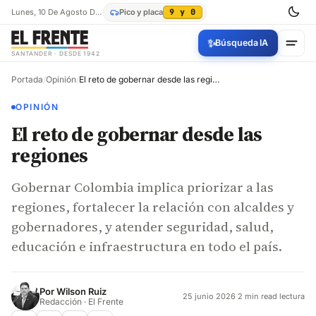
Lunes, 10 De Agosto De 2026
Pico y placa
9 y 0
✨
Búsqueda IA
SANTANDER · DESDE 1942
Portada
/
Opinión
/
El reto de gobernar desde las regiones
OPINIÓN
El reto de gobernar desde las
regiones
Gobernar Colombia implica priorizar a las
regiones, fortalecer la relación con alcaldes y
gobernadores, y atender seguridad, salud,
educación e infraestructura en todo el país.
Por
Wilson Ruiz
25 junio 2026
·
2 min read lectura
Redacción · El Frente