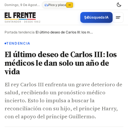
Domingo, 9 De Agosto De 2026
Pico y placa
—
✨
Búsqueda IA
SANTANDER · DESDE 1942
Portada
/
tendencia
/
El último deseo de Carlos III: los médicos le dan solo un año de vida
TENDENCIA
El último deseo de Carlos III: los
médicos le dan solo un año de
vida
El rey Carlos III enfrenta un grave deterioro de
salud, recibiendo un pronóstico médico
incierto. Esto lo impulsa a buscar la
reconciliación con su hijo, el príncipe Harry,
con el apoyo del príncipe Guillermo.