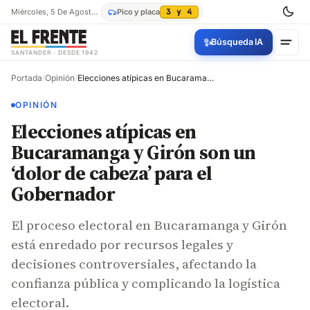
Miércoles, 5 De Agosto De 2026
Pico y placa
3 y 4
✨
Búsqueda IA
SANTANDER · DESDE 1942
Portada
/
Opinión
/
Elecciones atípicas en Bucaramanga y Girón son un ‘dolor de cabeza’ para el Gobernador
OPINIÓN
Elecciones atípicas en
Bucaramanga y Girón son un
‘dolor de cabeza’ para el
Gobernador
El proceso electoral en Bucaramanga y Girón
está enredado por recursos legales y
decisiones controversiales, afectando la
confianza pública y complicando la logística
electoral.